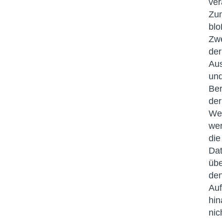
ver
Zu
bl
Zw
der
Aus
un
Ber
der
We
we
die
Da
übe
de
Auf
hin
nic