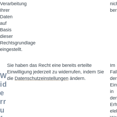
Verarbeitung
nic
Ihrer
ber
Daten
auf
Basis
dieser
Rechtsgrundlage
eingestellt.
Sie haben das Recht eine bereits erteilte
Im
Einwilligung jederzeit zu widerrufen, indem Sie
Fal
W
die
Datenschutzeinstellungen
ändern.
der
id
Ein
in
e
de
rr
Erh
u
ele