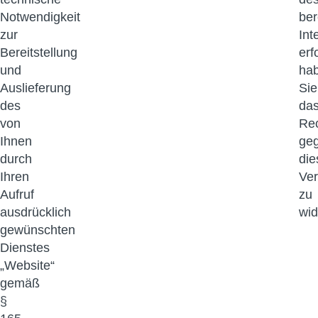
Notwendigkeit
ber
zur
Int
Bereitstellung
erf
und
ha
Auslieferung
Sie
des
da
von
Re
Ihnen
ge
durch
die
Ihren
Ver
Aufruf
zu
ausdrücklich
wid
gewünschten
Dienstes
„Website“
gemäß
§