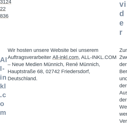
3124
vi
22
d
836
e
r
Wir hosten unsere Website bei unserem
Zu
Auftragsverarbeiter
All-inkl.com
, ALL-INKL.COM
Zw
Al
– Neue Medien Münnich, René Münnich,
der
l-
Hauptstraße 68, 02742 Friedersdorf,
Ber
in
Deutschland.
un
kl
der
Aus
.c
der
o
We
m
we
Ve