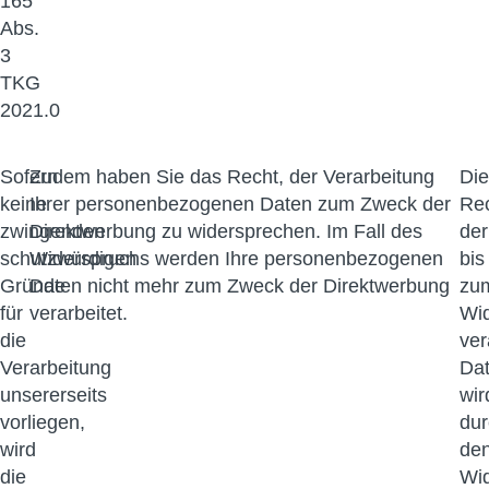
165
Abs.
3
TKG
2021.0
Sofern
Zudem haben Sie das Recht, der Verarbeitung
Die
keine
Ihrer personenbezogenen Daten zum Zweck der
Rec
zwingenden
Direktwerbung zu widersprechen. Im Fall des
der
schutzwürdigen
Widerspruchs werden Ihre personenbezogenen
bis
Gründe
Daten nicht mehr zum Zweck der Direktwerbung
zu
für
verarbeitet.
Wi
die
ver
Verarbeitung
Da
unsererseits
wir
vorliegen,
dur
wird
de
die
Wi