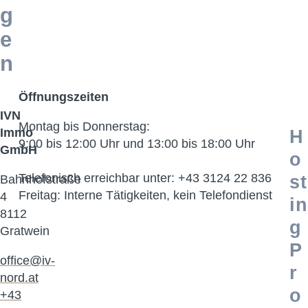
g
e
n
Öffnungszeiten
IVN
Montag bis Donnerstag:
Immo
H
9:00 bis 12:00 Uhr und 13:00 bis 18:00 Uhr
GmbH
o
Telefonisch erreichbar unter: +43 3124 22 836
st
Bahnhofstraße
Freitag: Interne Tätigkeiten, kein Telefondienst
4
in
8112
g
Gratwein
P
office@iv-
r
nord.at
o
+43