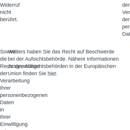
Widerruf
der
nicht
Ver
berührt.
der
pe
Dat
Soweit
Weiters haben Sie das Recht auf Beschwerde
die
bei der Aufsichtsbehörde. Nähere Informationen
Rechtsgrundlage
zu den Aufsichtsbehörden in der Europäischen
der
Union finden Sie
hier
.
Verarbeitung
Ihrer
personenbezogenen
Daten
in
Ihrer
Einwilligung