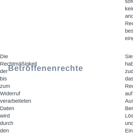
sof
kei
an
Re
bes
ein
Die
Sie
Rechtmäßigkeit
ha
Betroffenenrechte
der
zu
bis
da
zum
Re
Widerruf
auf
verarbeiteten
Aus
Daten
Ber
wird
Lö
durch
un
den
Ei