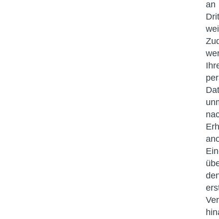
an
Dri
wei
Zu
we
Ihr
pe
Da
unm
na
Er
ano
Ein
übe
de
ers
Ver
hi