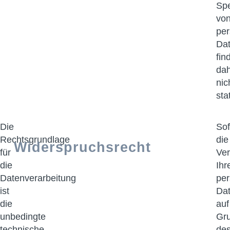
Sp
vo
pe
Da
fin
da
nic
stat
Die
Sof
Rechtsgrundlage
die
Widerspruchsrecht
für
Ver
die
Ihr
Datenverarbeitung
pe
ist
Da
die
auf
unbedingte
Gr
technische
de