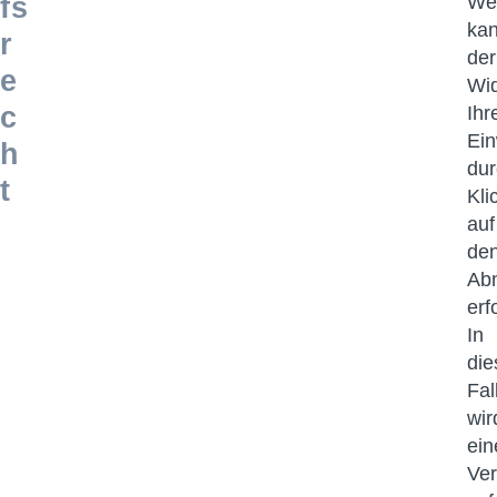
fs
We
ka
r
der
e
Wid
c
Ihr
Ein
h
dur
t
Kli
auf
de
Abm
erf
In
di
Fal
wir
ein
Ver