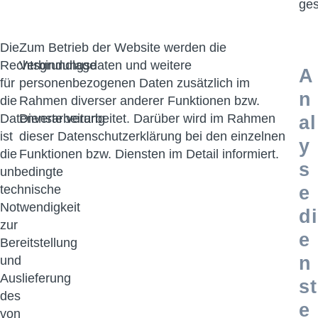
ges
Die
Zum Betrieb der Website werden die
Rechtsgrundlage
Verbindungsdaten und weitere
A
für
personenbezogenen Daten zusätzlich im
n
die
Rahmen diverser anderer Funktionen bzw.
Datenverarbeitung
Dienste verarbeitet. Darüber wird im Rahmen
al
ist
dieser Datenschutzerklärung bei den einzelnen
y
die
Funktionen bzw. Diensten im Detail informiert.
s
unbedingte
technische
e
Notwendigkeit
di
zur
e
Bereitstellung
n
und
Auslieferung
st
des
e
von